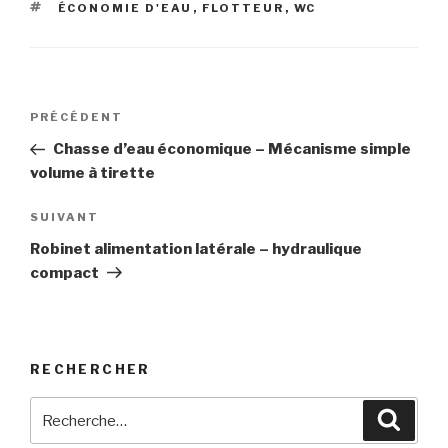
ÉTIQUETTES
ÉCONOMIE D'EAU
,
FLOTTEUR
,
WC
Navigation
Article
PRÉCÉDENT
de
précédent
Chasse d’eau économique – Mécanisme simple
l’article
volume à tirette
Article
SUIVANT
suivant
Robinet alimentation latérale – hydraulique
compact
RECHERCHER
Recherche
Reche
pour