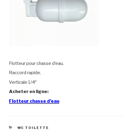
Flotteur pour chasse d’eau.
Raccord rapide.
Verticale 1/4″
Acheter en ligne:
Flotteur chasse d’eau
CATÉGORIES
WC TOILETTE