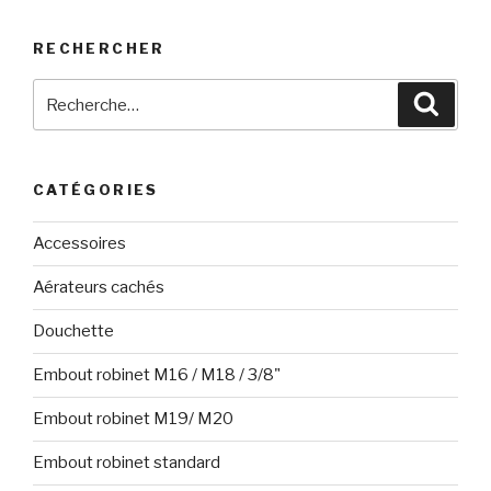
RECHERCHER
Recherche
Reche
pour
:
CATÉGORIES
Accessoires
Aérateurs cachés
Douchette
Embout robinet M16 / M18 / 3/8"
Embout robinet M19/ M20
Embout robinet standard