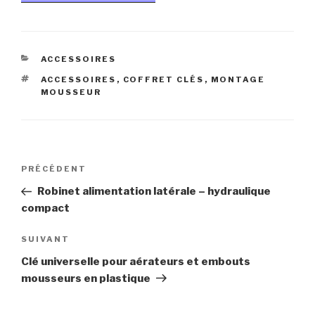
CATÉGORIES
ACCESSOIRES
ÉTIQUETTES
ACCESSOIRES
,
COFFRET CLÉS
,
MONTAGE
MOUSSEUR
Navigation
Article
PRÉCÉDENT
de
précédent
Robinet alimentation latérale – hydraulique
l’article
compact
Article
SUIVANT
suivant
Clé universelle pour aérateurs et embouts
mousseurs en plastique